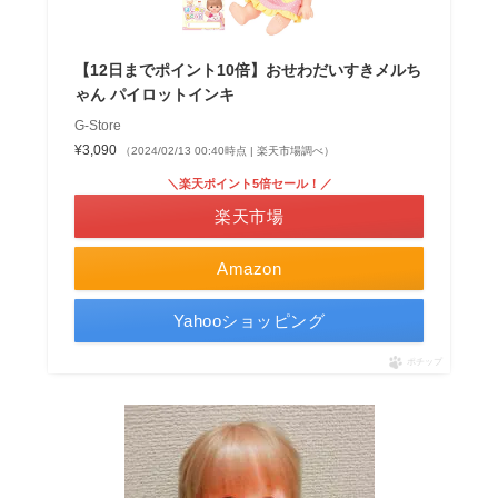
【12日までポイント10倍】おせわだいすきメルち
ゃん パイロットインキ
G-Store
¥3,090
（2024/02/13 00:40時点 | 楽天市場調べ）
＼楽天ポイント5倍セール！／
楽天市場
Amazon
Yahooショッピング
ポチップ