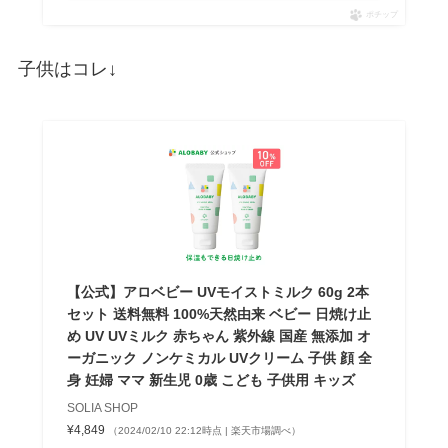
ポチップ
子供はコレ↓
【公式】アロベビー UVモイストミルク 60g 2本
セット 送料無料 100%天然由来 ベビー 日焼け止
め UV UVミルク 赤ちゃん 紫外線 国産 無添加 オ
ーガニック ノンケミカル UVクリーム 子供 顔 全
身 妊婦 ママ 新生児 0歳 こども 子供用 キッズ
SOLIA SHOP
¥4,849
（2024/02/10 22:12時点 | 楽天市場調べ）