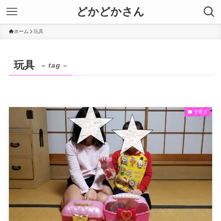
どかどかさん
ホーム
玩具
玩具
– tag –
子育て